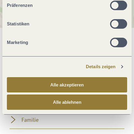
unserer Webseite kommen.
Präferenzen
Statistiken
Allgemeine Informationen
Marketing
Einrichtungen Betrieb
Details zeigen
Eignung
Alle akzeptieren
Fremdsprachen
Alle ablehnen
Familie