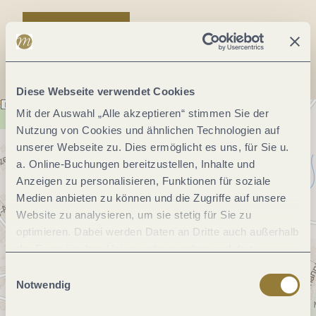
Anreise planen
Diese Webseite verwendet Cookies
Mit der Auswahl „Alle akzeptieren“ stimmen Sie der
Nutzung von Cookies und ähnlichen Technologien auf
unserer Webseite zu. Dies ermöglicht es uns, für Sie u.
a. Online-Buchungen bereitzustellen, Inhalte und
Anzeigen zu personalisieren, Funktionen für soziale
Medien anbieten zu können und die Zugriffe auf unsere
Website zu analysieren, um sie stetig für Sie zu
optimieren. Dabei werden Daten an Dritte auch außerhalb
der Europäischen Union weitergegeben und dort
verarbeitet. Diese Einwilligung ist freiwillig und kann
Einwilligungsauswahl
jederzeit widerrufen werden. Mit der Auswahl "Alle
Notwendig
ablehnen" kann es zu Beeinträchtigungen in der Nutzung