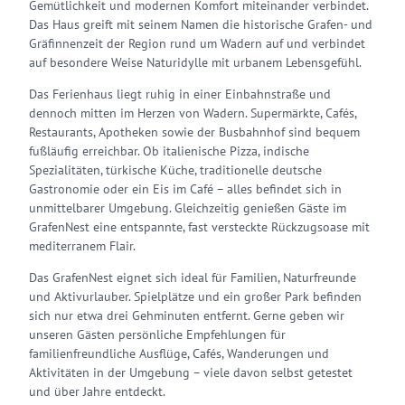
Gemütlichkeit und modernen Komfort miteinander verbindet.
Das Haus greift mit seinem Namen die historische Grafen- und
Gräfinnenzeit der Region rund um Wadern auf und verbindet
auf besondere Weise Naturidylle mit urbanem Lebensgefühl.
Das Ferienhaus liegt ruhig in einer Einbahnstraße und
dennoch mitten im Herzen von Wadern. Supermärkte, Cafés,
Restaurants, Apotheken sowie der Busbahnhof sind bequem
fußläufig erreichbar. Ob italienische Pizza, indische
Spezialitäten, türkische Küche, traditionelle deutsche
Gastronomie oder ein Eis im Café – alles befindet sich in
unmittelbarer Umgebung. Gleichzeitig genießen Gäste im
GrafenNest eine entspannte, fast versteckte Rückzugsoase mit
mediterranem Flair.
Das GrafenNest eignet sich ideal für Familien, Naturfreunde
und Aktivurlauber. Spielplätze und ein großer Park befinden
sich nur etwa drei Gehminuten entfernt. Gerne geben wir
unseren Gästen persönliche Empfehlungen für
familienfreundliche Ausflüge, Cafés, Wanderungen und
Aktivitäten in der Umgebung – viele davon selbst getestet
und über Jahre entdeckt.