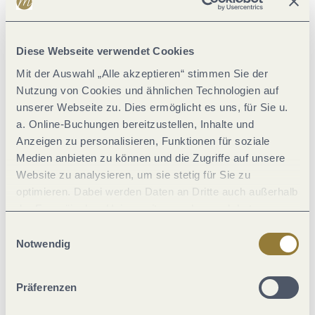
Allgemeine Informationen
Diese Webseite verwendet Cookies
Mit der Auswahl „Alle akzeptieren“ stimmen Sie der
Einrichtungen Betrieb
Nutzung von Cookies und ähnlichen Technologien auf
unserer Webseite zu. Dies ermöglicht es uns, für Sie u.
Ausstattung Zimmer/Appartement
a. Online-Buchungen bereitzustellen, Inhalte und
Anzeigen zu personalisieren, Funktionen für soziale
Medien anbieten zu können und die Zugriffe auf unsere
Lage
Website zu analysieren, um sie stetig für Sie zu
optimieren. Dabei werden Daten an Dritte auch außerhalb
Fremdsprachen
der Europäischen Union weitergegeben und dort
verarbeitet. Diese Einwilligung ist freiwillig und kann
Einwilligungsauswahl
jederzeit widerrufen werden. Mit der Auswahl "Alle
Eignung
Notwendig
ablehnen" kann es zu Beeinträchtigungen in der Nutzung
unserer Webseite kommen.
Verpflegung
Präferenzen