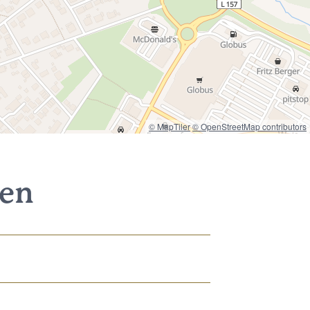
© MapTiler
© OpenStreetMap contributors
nen