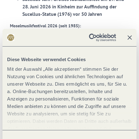
28. Juni 2026 in Kinheim zur Auffindung der
Sucellus-Statue (1976) vor 50 Jahren
Moselmusikfestival 2026 (seit 1985):
Seit mehr als vier Jahrzehnten sorgt das größte Musikfestival
seiner Art in Rheinland-Pfalz in jedem Sommer für berührende
Musik- und Genussmomente. Renommierte Orchester und
Ensembles präsentieren ein so vielfältiges wie hochkarätiges
Diese Webseite verwendet Cookies
Klassik-Programm, das mit einer weiteren feinen Auswahl an
internationalen Künstler*innen aus den Bereichen Jazz, Folk
Mit der Auswahl „Alle akzeptieren“ stimmen Sie der
und Weltmusik die facettenreiche Bandbreite des Festivals
Nutzung von Cookies und ähnlichen Technologien auf
widerspiegelt.
unserer Webseite zu. Dies ermöglicht es uns, für Sie u.
a. Online-Buchungen bereitzustellen, Inhalte und
Zeitraum: 23. Juli bis 3. Oktober 2026
Anzeigen zu personalisieren, Funktionen für soziale
Anzahl Konzerte: > 40 Konzerte zwischen
Medien anbieten zu können und die Zugriffe auf unsere
Luxemburg und Koblenz
Website zu analysieren, um sie stetig für Sie zu
Spielstätten: außergewöhnliche Spielstätten
optimieren. Dabei werden Daten an Dritte auch außerhalb
entlang der Mosel und herausragende
der Europäischen Union weitergegeben und dort
Künstler*innen von Weltrang
verarbeitet. Diese Einwilligung ist freiwillig und kann
Einwilligungsauswahl
Programm:
www.moselmusikfestival.de