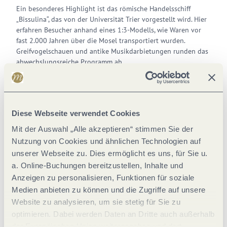
Ein besonderes Highlight ist das römische Handelsschiff
„Bissulina“, das von der Universität Trier vorgestellt wird. Hier
erfahren Besucher anhand eines 1:3-Modells, wie Waren vor
fast 2.000 Jahren über die Mosel transportiert wurden.
Greifvogelschauen und antike Musikdarbietungen runden das
abwechslungsreiche Programm ab.
Vor allem Familien dürfen sich auf ein wahres
Erlebniswochenende freuen. Das Römerspektakel bietet eine
Fülle an Attraktionen speziell für Kinder. Junge Besucher
können römische Spiele ausprobieren, eine Kinderrüstung
Diese Webseite verwendet Cookies
anlegen, bei Handwerksaktionen selbst aktiv werden oder
Mit der Auswahl „Alle akzeptieren“ stimmen Sie der
beim Keltern wie die Römer aktiv werden. Zahlreiche
Nutzung von Cookies und ähnlichen Technologien auf
Mitmachstationen laden dazu ein, Geschichte nicht nur
unserer Webseite zu. Dies ermöglicht es uns, für Sie u.
anzuschauen, sondern mit allen Sinnen zu erleben. Damit wird
das Fest zu einem großen Abenteuerspielplatz der Antike, auf
a. Online-Buchungen bereitzustellen, Inhalte und
dem Lernen und Spaß ganz selbstverständlich
Anzeigen zu personalisieren, Funktionen für soziale
zusammengehören.
Medien anbieten zu können und die Zugriffe auf unsere
Website zu analysieren, um sie stetig für Sie zu
Zwischen Gladiatorenarena, Römerlager, keltischem Dorf und
optimieren. Dabei werden Daten an Dritte auch außerhalb
historischem Markttreiben wird deutlich: Geschichte muss
nicht im Museum stattfinden. Manchmal lebt sie mitten an der
der Europäischen Union weitergegeben und dort