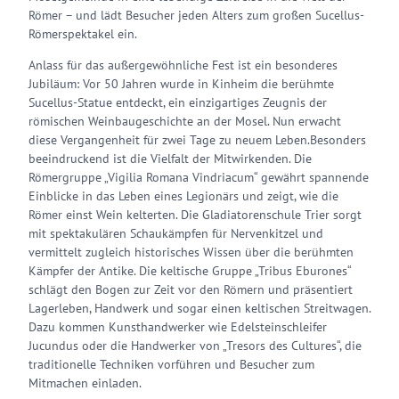
Römer – und lädt Besucher jeden Alters zum großen Sucellus-
Römerspektakel ein.
Anlass für das außergewöhnliche Fest ist ein besonderes
Jubiläum: Vor 50 Jahren wurde in Kinheim die berühmte
Sucellus-Statue entdeckt, ein einzigartiges Zeugnis der
römischen Weinbaugeschichte an der Mosel. Nun erwacht
diese Vergangenheit für zwei Tage zu neuem Leben.Besonders
beeindruckend ist die Vielfalt der Mitwirkenden. Die
Römergruppe „Vigilia Romana Vindriacum“ gewährt spannende
Einblicke in das Leben eines Legionärs und zeigt, wie die
Römer einst Wein kelterten. Die Gladiatorenschule Trier sorgt
mit spektakulären Schaukämpfen für Nervenkitzel und
vermittelt zugleich historisches Wissen über die berühmten
Kämpfer der Antike. Die keltische Gruppe „Tribus Eburones“
schlägt den Bogen zur Zeit vor den Römern und präsentiert
Lagerleben, Handwerk und sogar einen keltischen Streitwagen.
Dazu kommen Kunsthandwerker wie Edelsteinschleifer
Jucundus oder die Handwerker von „Tresors des Cultures“, die
traditionelle Techniken vorführen und Besucher zum
Mitmachen einladen.