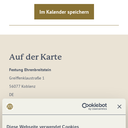
Im Kalender speichern
Auf der Karte
Festung Ehrenbreitstein
Greiffenklaustraße 1
56077 Koblenz
DE
Tel.:
+49 261 6675 4000
E-Mail:
informationen.festungehrenbreitstein@gdke.rlp.de
Webseite:
tor-zum-welterbe.de/festung-ehrenbreitstein
Diese Webseite verwendet Cookies