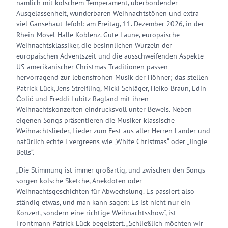
nämlich mit kölschem Temperament, überbordender
Ausgelassenheit, wunderbaren Weihnachtstönen und extra
viel Gänsehaut-Jeföhl: am Freitag, 11. Dezember 2026, in der
Rhein-Mosel-Halle Koblenz. Gute Laune, europäische
Weihnachtsklassiker, die besinnlichen Wurzeln der
europäischen Adventszeit und die ausschweifenden Aspekte
US-amerikanischer Christmas-Traditionen passen
hervorragend zur lebensfrohen Musik der Höhner; das stellen
Patrick Lück, Jens Streifling, Micki Schläger, Heiko Braun, Edin
Čolić und Freddi Lubitz-Ragland mit ihren
Weihnachtskonzerten eindrucksvoll unter Beweis. Neben
eigenen Songs präsentieren die Musiker klassische
Weihnachtslieder, Lieder zum Fest aus aller Herren Länder und
natürlich echte Evergreens wie „White Christmas“ oder „Jingle
Bells“.
„Die Stimmung ist immer großartig, und zwischen den Songs
sorgen kölsche Sketche, Anekdoten oder
Weihnachtsgeschichten für Abwechslung. Es passiert also
ständig etwas, und man kann sagen: Es ist nicht nur ein
Konzert, sondern eine richtige Weihnachtsshow“, ist
Frontmann Patrick Lück begeistert. „Schließlich möchten wir