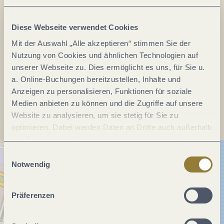
Julius-Wegeler-Straße 4
56068 Koblenz
Diese Webseite verwendet Cookies
DE
Mit der Auswahl „Alle akzeptieren“ stimmen Sie der
Nutzung von Cookies und ähnlichen Technologien auf
E-Mail:
wahnemuehl@meyer-konzerte.de
unserer Webseite zu. Dies ermöglicht es uns, für Sie u.
a. Online-Buchungen bereitzustellen, Inhalte und
Anzeigen zu personalisieren, Funktionen für soziale
Anreise planen
Medien anbieten zu können und die Zugriffe auf unsere
Website zu analysieren, um sie stetig für Sie zu
optimieren. Dabei werden Daten an Dritte auch außerhalb
der Europäischen Union weitergegeben und dort
verarbeitet. Diese Einwilligung ist freiwillig und kann
Einwilligungsauswahl
jederzeit widerrufen werden. Mit der Auswahl "Alle
Notwendig
ablehnen" kann es zu Beeinträchtigungen in der Nutzung
unserer Webseite kommen.
Präferenzen