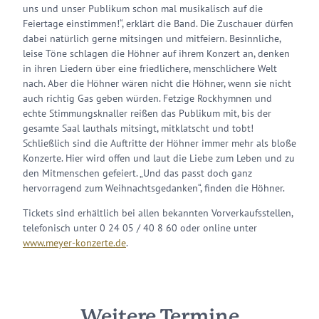
uns und unser Publikum schon mal musikalisch auf die
Feiertage einstimmen!“, erklärt die Band. Die Zuschauer dürfen
dabei natürlich gerne mitsingen und mitfeiern. Besinnliche,
leise Töne schlagen die Höhner auf ihrem Konzert an, denken
in ihren Liedern über eine friedlichere, menschlichere Welt
nach. Aber die Höhner wären nicht die Höhner, wenn sie nicht
auch richtig Gas geben würden. Fetzige Rockhymnen und
echte Stimmungsknaller reißen das Publikum mit, bis der
gesamte Saal lauthals mitsingt, mitklatscht und tobt!
Schließlich sind die Auftritte der Höhner immer mehr als bloße
Konzerte. Hier wird offen und laut die Liebe zum Leben und zu
den Mitmenschen gefeiert. „Und das passt doch ganz
hervorragend zum Weihnachtsgedanken“, finden die Höhner.
Tickets sind erhältlich bei allen bekannten Vorverkaufsstellen,
telefonisch unter 0 24 05 / 40 8 60 oder online unter
www.meyer-konzerte.de
.
Weitere Termine