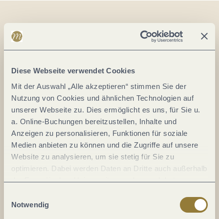
Auf der Karte
Café Hahn GmbH
Diese Webseite verwendet Cookies
Neustr. 15
Mit der Auswahl „Alle akzeptieren“ stimmen Sie der
56072 Koblenz-Güls
Nutzung von Cookies und ähnlichen Technologien auf
DE
unserer Webseite zu. Dies ermöglicht es uns, für Sie u.
a. Online-Buchungen bereitzustellen, Inhalte und
Tel.:
+49 26142302
Anzeigen zu personalisieren, Funktionen für soziale
E-Mail:
info@cafehahn.de
Medien anbieten zu können und die Zugriffe auf unsere
Website zu analysieren, um sie stetig für Sie zu
optimieren. Dabei werden Daten an Dritte auch außerhalb
Anreise planen
der Europäischen Union weitergegeben und dort
verarbeitet. Diese Einwilligung ist freiwillig und kann
Einwilligungsauswahl
jederzeit widerrufen werden. Mit der Auswahl "Alle
Notwendig
ablehnen" kann es zu Beeinträchtigungen in der Nutzung