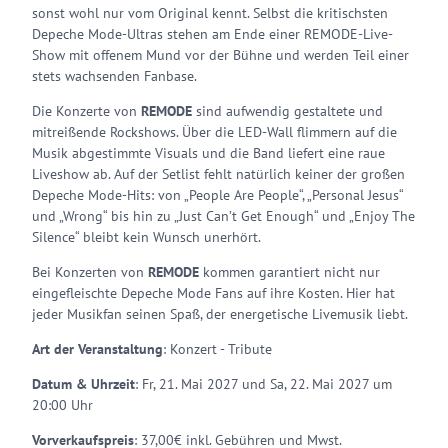
sonst wohl nur vom Original kennt. Selbst die kritischsten
Depeche Mode-Ultras stehen am Ende einer REMODE-Live-
Show mit offenem Mund vor der Bühne und werden Teil einer
stets wachsenden Fanbase.
Die Konzerte von
REMODE
sind aufwendig gestaltete und
mitreißende Rockshows. Über die LED-Wall flimmern auf die
Musik abgestimmte Visuals und die Band liefert eine raue
Liveshow ab. Auf der Setlist fehlt natürlich keiner der großen
Depeche Mode-Hits: von „People Are People“, „Personal Jesus“
und „Wrong“ bis hin zu „Just Can’t Get Enough“ und „Enjoy The
Silence“ bleibt kein Wunsch unerhört.
Bei Konzerten von
REMODE
kommen garantiert nicht nur
eingefleischte Depeche Mode Fans auf ihre Kosten. Hier hat
jeder Musikfan seinen Spaß, der energetische Livemusik liebt.
Art der Veranstaltung
: Konzert - Tribute
Datum & Uhrzeit
: Fr, 21. Mai 2027 und Sa, 22. Mai 2027 um
20:00 Uhr
Vorverkaufspreis
: 37,00€ inkl. Gebühren und Mwst.