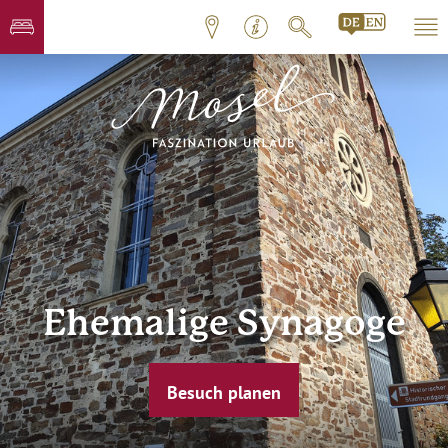
Ehemalige Synagoge
Besuch planen