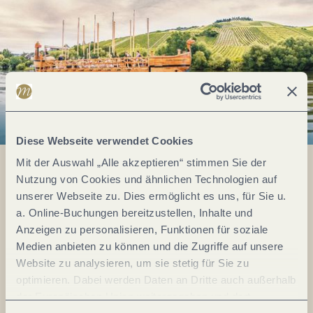
Diese Webseite verwendet Cookies
Mit der Auswahl „Alle akzeptieren“ stimmen Sie der
Nutzung von Cookies und ähnlichen Technologien auf
unserer Webseite zu. Dies ermöglicht es uns, für Sie u.
Alles im Fluss...
a. Online-Buchungen bereitzustellen, Inhalte und
Anzeigen zu personalisieren, Funktionen für soziale
Mosel im Abo: Mit unserem Newsletter
keine Neuigkeiten mehr verpassen!
Medien anbieten zu können und die Zugriffe auf unsere
Website zu analysieren, um sie stetig für Sie zu
Ihre
optimieren. Dabei werden Daten an Dritte auch außerhalb
E-
der Europäischen Union weitergegeben und dort
Mail-