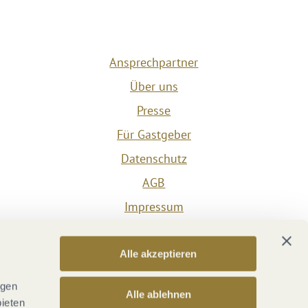
Ansprechpartner
Über uns
Presse
Für Gastgeber
Datenschutz
AGB
Impressum
Barrierefreiheit
Vertrag widerrufen
Alle akzeptieren
Versicherungsvertrag widerrufen
ngen
Alle ablehnen
bieten