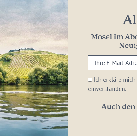
Al
Mosel im Abo
Neui
Ihre
E-
Mail-
Ich erkläre mich
Adresse:
einverstanden.
*
Auch den 