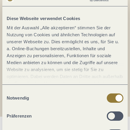
Alles im Fluss...
Mosel im Abo: Mit unserem Newsletter
Diese Webseite verwendet Cookies
keine Neuigkeiten mehr verpassen!
Mit der Auswahl „Alle akzeptieren“ stimmen Sie der
Ihre
Nutzung von Cookies und ähnlichen Technologien auf
E-
unserer Webseite zu. Dies ermöglicht es uns, für Sie u.
Mail-
a. Online-Buchungen bereitzustellen, Inhalte und
Adresse:
Anzeigen zu personalisieren, Funktionen für soziale
*
Medien anbieten zu können und die Zugriffe auf unsere
Ich erkläre mich mit der
Datenschutzerklärung
Website zu analysieren, um sie stetig für Sie zu
einverstanden.
optimieren. Dabei werden Daten an Dritte auch außerhalb
der Europäischen Union weitergegeben und dort
Auch den Mosel-Podcast gibt's im Abo...
verarbeitet. Diese Einwilligung ist freiwillig und kann
Einwilligungsauswahl
jederzeit widerrufen werden. Mit der Auswahl "Alle
Notwendig
Jetzt reinhören!
ablehnen" kann es zu Beeinträchtigungen in der Nutzung
unserer Webseite kommen.
Präferenzen