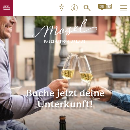
Buche jetzt deine
Unterkunft!