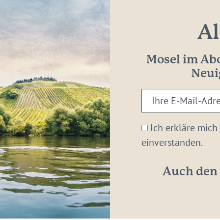
Al
Mosel im Abo
Neui
Ihre
E-
Mail-
Ich erkläre mich
Adresse:
einverstanden.
*
Auch den 