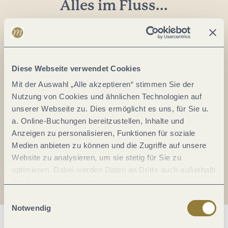
Alles im Fluss...
Mosel im Abo: Mit unserem Newsletter
keine Neuigkeiten mehr verpassen!
Ihre
E-
Diese Webseite verwendet Cookies
Mail-
Mit der Auswahl „Alle akzeptieren“ stimmen Sie der
Adresse:
Nutzung von Cookies und ähnlichen Technologien auf
*
unserer Webseite zu. Dies ermöglicht es uns, für Sie u.
Ich erkläre mich mit der
Datenschutzerklärung
a. Online-Buchungen bereitzustellen, Inhalte und
einverstanden.
Anzeigen zu personalisieren, Funktionen für soziale
Medien anbieten zu können und die Zugriffe auf unsere
Auch den Mosel-Podcast gibt's im Abo...
Website zu analysieren, um sie stetig für Sie zu
optimieren. Dabei werden Daten an Dritte auch außerhalb
der Europäischen Union weitergegeben und dort
Jetzt reinhören!
verarbeitet. Diese Einwilligung ist freiwillig und kann
Einwilligungsauswahl
jederzeit widerrufen werden. Mit der Auswahl "Alle
Notwendig
ablehnen" kann es zu Beeinträchtigungen in der Nutzung