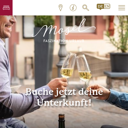
Buche jetzt deine
Unterkunft!