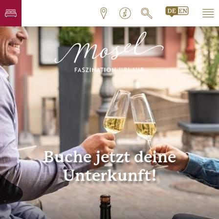
Buche jetzt deine
Unterkunft!