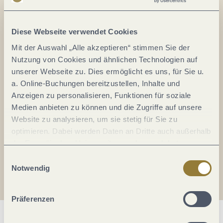
Alles im Fluss...
Mosel im Abo: Mit unserem Newsletter
Diese Webseite verwendet Cookies
keine Neuigkeiten mehr verpassen!
Mit der Auswahl „Alle akzeptieren“ stimmen Sie der
Ihre
Nutzung von Cookies und ähnlichen Technologien auf
E-
unserer Webseite zu. Dies ermöglicht es uns, für Sie u.
Mail-
a. Online-Buchungen bereitzustellen, Inhalte und
Adresse:
Anzeigen zu personalisieren, Funktionen für soziale
*
Medien anbieten zu können und die Zugriffe auf unsere
Ich erkläre mich mit der
Datenschutzerklärung
Website zu analysieren, um sie stetig für Sie zu
einverstanden.
optimieren. Dabei werden Daten an Dritte auch außerhalb
der Europäischen Union weitergegeben und dort
Auch den Mosel-Podcast gibt's im Abo...
verarbeitet. Diese Einwilligung ist freiwillig und kann
Einwilligungsauswahl
jederzeit widerrufen werden. Mit der Auswahl "Alle
Notwendig
Jetzt reinhören!
ablehnen" kann es zu Beeinträchtigungen in der Nutzung
unserer Webseite kommen.
Präferenzen