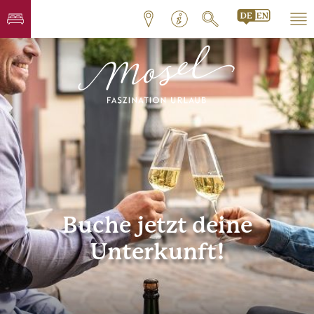
Buche jetzt deine
Unterkunft!