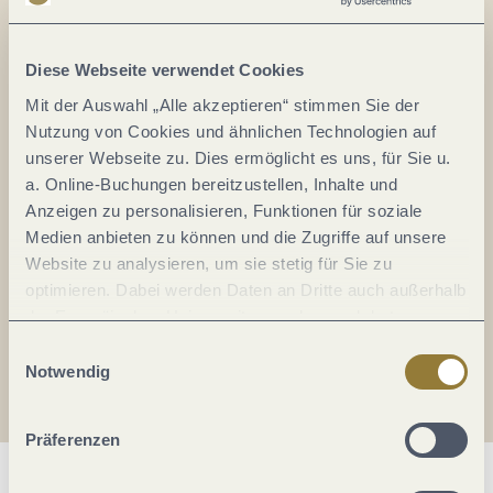
Alles im Fluss...
Mosel im Abo: Mit unserem Newsletter
Diese Webseite verwendet Cookies
keine Neuigkeiten mehr verpassen!
Mit der Auswahl „Alle akzeptieren“ stimmen Sie der
Ihre
Nutzung von Cookies und ähnlichen Technologien auf
E-
unserer Webseite zu. Dies ermöglicht es uns, für Sie u.
Mail-
a. Online-Buchungen bereitzustellen, Inhalte und
Adresse:
Anzeigen zu personalisieren, Funktionen für soziale
*
Medien anbieten zu können und die Zugriffe auf unsere
Ich erkläre mich mit der
Datenschutzerklärung
Website zu analysieren, um sie stetig für Sie zu
einverstanden.
optimieren. Dabei werden Daten an Dritte auch außerhalb
der Europäischen Union weitergegeben und dort
Auch den Mosel-Podcast gibt's im Abo...
verarbeitet. Diese Einwilligung ist freiwillig und kann
Einwilligungsauswahl
jederzeit widerrufen werden. Mit der Auswahl "Alle
Notwendig
Jetzt reinhören!
ablehnen" kann es zu Beeinträchtigungen in der Nutzung
unserer Webseite kommen.
Präferenzen