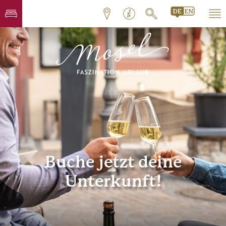
Buche jetzt deine
Unterkunft!