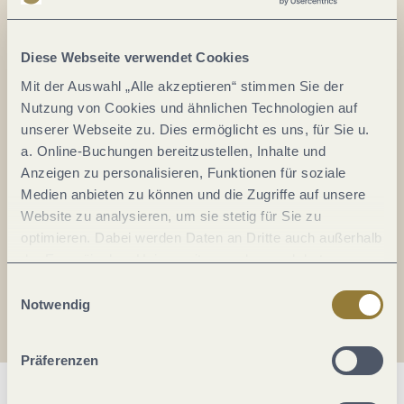
Alles im Fluss...
Mosel im Abo: Mit unserem Newsletter
Diese Webseite verwendet Cookies
keine Neuigkeiten mehr verpassen!
Mit der Auswahl „Alle akzeptieren“ stimmen Sie der
Ihre
Nutzung von Cookies und ähnlichen Technologien auf
E-
unserer Webseite zu. Dies ermöglicht es uns, für Sie u.
Mail-
a. Online-Buchungen bereitzustellen, Inhalte und
Adresse:
Anzeigen zu personalisieren, Funktionen für soziale
*
Medien anbieten zu können und die Zugriffe auf unsere
Ich erkläre mich mit der
Datenschutzerklärung
Website zu analysieren, um sie stetig für Sie zu
einverstanden.
optimieren. Dabei werden Daten an Dritte auch außerhalb
der Europäischen Union weitergegeben und dort
Auch den Mosel-Podcast gibt's im Abo...
verarbeitet. Diese Einwilligung ist freiwillig und kann
Einwilligungsauswahl
jederzeit widerrufen werden. Mit der Auswahl "Alle
Notwendig
Jetzt reinhören!
ablehnen" kann es zu Beeinträchtigungen in der Nutzung
unserer Webseite kommen.
Präferenzen