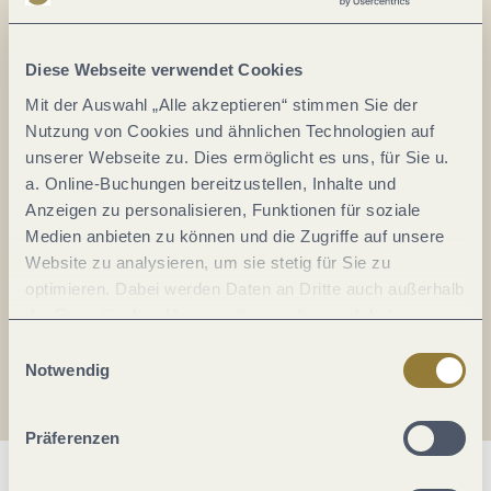
Alles im Fluss...
Mosel im Abo: Mit unserem Newsletter
Diese Webseite verwendet Cookies
keine Neuigkeiten mehr verpassen!
Mit der Auswahl „Alle akzeptieren“ stimmen Sie der
Ihre
Nutzung von Cookies und ähnlichen Technologien auf
E-
unserer Webseite zu. Dies ermöglicht es uns, für Sie u.
Mail-
a. Online-Buchungen bereitzustellen, Inhalte und
Adresse:
Anzeigen zu personalisieren, Funktionen für soziale
*
Medien anbieten zu können und die Zugriffe auf unsere
Ich erkläre mich mit der
Datenschutzerklärung
Website zu analysieren, um sie stetig für Sie zu
einverstanden.
optimieren. Dabei werden Daten an Dritte auch außerhalb
der Europäischen Union weitergegeben und dort
Auch den Mosel-Podcast gibt's im Abo...
verarbeitet. Diese Einwilligung ist freiwillig und kann
Einwilligungsauswahl
jederzeit widerrufen werden. Mit der Auswahl "Alle
Notwendig
Jetzt reinhören!
ablehnen" kann es zu Beeinträchtigungen in der Nutzung
unserer Webseite kommen.
Präferenzen