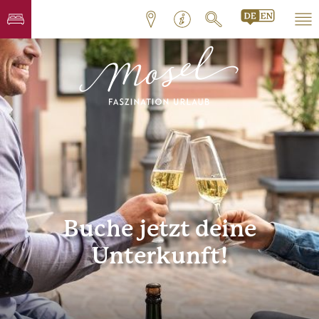
Buche jetzt deine
Unterkunft!