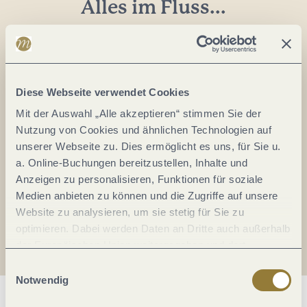
Alles im Fluss...
Mosel im Abo: Mit unserem Newsletter
keine Neuigkeiten mehr verpassen!
Ihre
E-
Diese Webseite verwendet Cookies
Mail-
Mit der Auswahl „Alle akzeptieren“ stimmen Sie der
Adresse:
Nutzung von Cookies und ähnlichen Technologien auf
*
unserer Webseite zu. Dies ermöglicht es uns, für Sie u.
Ich erkläre mich mit der
Datenschutzerklärung
a. Online-Buchungen bereitzustellen, Inhalte und
einverstanden.
Anzeigen zu personalisieren, Funktionen für soziale
Medien anbieten zu können und die Zugriffe auf unsere
Auch den Mosel-Podcast gibt's im Abo...
Website zu analysieren, um sie stetig für Sie zu
optimieren. Dabei werden Daten an Dritte auch außerhalb
der Europäischen Union weitergegeben und dort
Jetzt reinhören!
verarbeitet. Diese Einwilligung ist freiwillig und kann
Einwilligungsauswahl
jederzeit widerrufen werden. Mit der Auswahl "Alle
Notwendig
ablehnen" kann es zu Beeinträchtigungen in der Nutzung