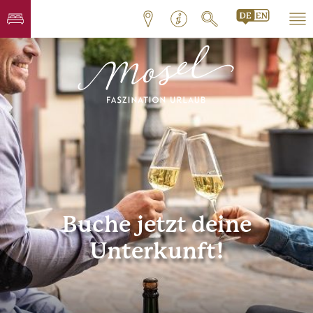
Buche jetzt deine
Unterkunft!