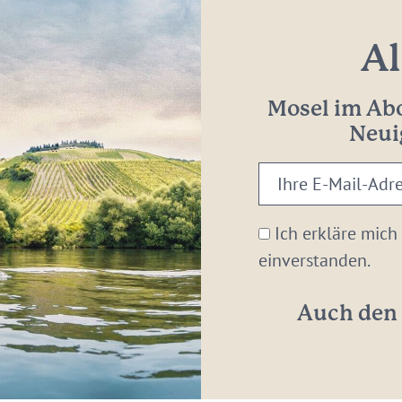
Al
Mosel im Abo
Neui
Ihre
E-
Mail-
Ich erkläre mich
Adresse:
einverstanden.
*
Auch den 