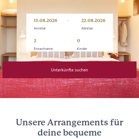
-
Anreise
Abreise
15.08.2026
22.08.2026
Anreise
Abreise
Erwachsene
Kinder
Unterkünfte suchen
Unsere Arrangements für
deine bequeme