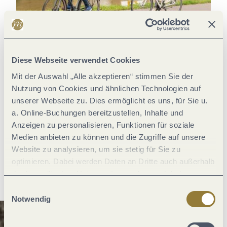
MOSEL | Raderlebnis
Erkunde eine der schönsten Radlandschaften Europas
Diese Webseite verwendet Cookies
Mit der Auswahl „Alle akzeptieren“ stimmen Sie der
Nutzung von Cookies und ähnlichen Technologien auf
unserer Webseite zu. Dies ermöglicht es uns, für Sie u.
a. Online-Buchungen bereitzustellen, Inhalte und
Anzeigen zu personalisieren, Funktionen für soziale
Medien anbieten zu können und die Zugriffe auf unsere
Entdecke unsere Kultur-
Website zu analysieren, um sie stetig für Sie zu
optimieren. Dabei werden Daten an Dritte auch außerhalb
Highlights!
der Europäischen Union weitergegeben und dort
verarbeitet. Diese Einwilligung ist freiwillig und kann
Einwilligungsauswahl
jederzeit widerrufen werden. Mit der Auswahl "Alle
Notwendig
ablehnen" kann es zu Beeinträchtigungen in der Nutzung
unserer Webseite kommen.