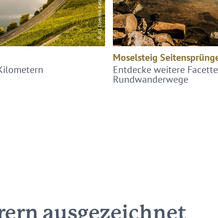
© (c) Dominik Ketz
Moselsteig Seitensprüng
Kilometern
Entdecke weitere Facette
Rundwanderwege
ern ausgezeichnet