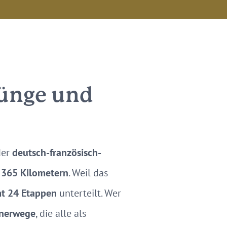
rünge und
der
deutsch-französisch-
e
365 Kilometern
. Weil das
t 24 Etappen
unterteilt. Wer
tnerwege
, die alle als