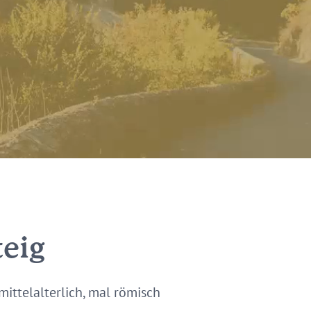
teig
mittelalterlich, mal römisch