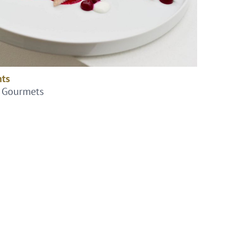
nts
 Gourmets