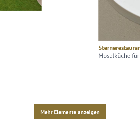
Sternerestaura
Moselküche für
Mehr Elemente anzeigen