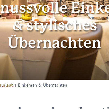
nussvolle Eink
& stylisches
Übernachten
rurlaub
Einkehren & Übernachten