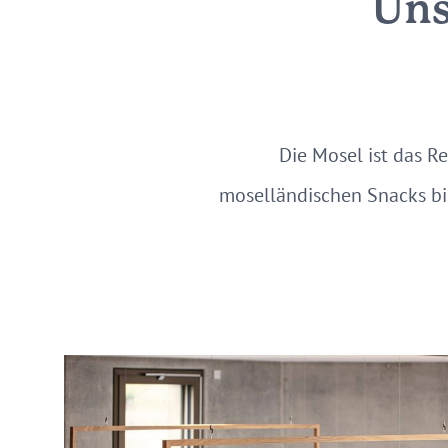
Uns
Die Mosel ist das R
moselländischen Snacks bi
Moderne
Cafés
Moselküche
Zufluchtsorte
für
Regionales
süße
aus