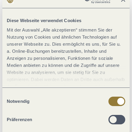
Streckenwanderungen?
Diese Webseite verwendet Cookies
Mit der Auswahl „Alle akzeptieren“ stimmen Sie der
Dann könnt ihr das
ÖPNV-Angebot
nutzen, um mit Bus oder
Nutzung von Cookies und ähnlichen Technologien auf
Bahn an den
Ausgangsort
zurückzukehren.
unserer Webseite zu. Dies ermöglicht es uns, für Sie u.
a. Online-Buchungen bereitzustellen, Inhalte und
Auch ein besonderes Erlebnis für die ganze Familie:
ein
Anzeigen zu personalisieren, Funktionen für soziale
Transfer per Schiff!
Medien anbieten zu können und die Zugriffe auf unsere
Website zu analysieren, um sie stetig für Sie zu
Infos zum ÖPNV
optimieren. Dabei werden Daten an Dritte auch außerhalb
der Europäischen Union weitergegeben und dort
verarbeitet. Diese Einwilligung ist freiwillig und kann
Einwilligungsauswahl
Infos zur Moselschifffahrt
jederzeit widerrufen werden. Mit der Auswahl "Alle
Notwendig
ablehnen" kann es zu Beeinträchtigungen in der Nutzung
unserer Webseite kommen.
Präferenzen