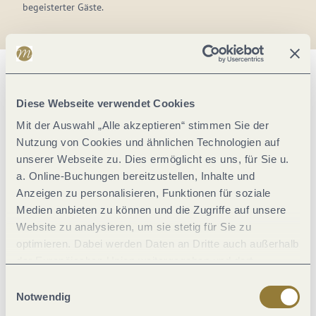
begeisterter Gäste.
Finde dein
Diese Webseite verwendet Cookies
Mit der Auswahl „Alle akzeptieren“ stimmen Sie der
Lieblingsrestaurant!
Nutzung von Cookies und ähnlichen Technologien auf
unserer Webseite zu. Dies ermöglicht es uns, für Sie u.
a. Online-Buchungen bereitzustellen, Inhalte und
Anzeigen zu personalisieren, Funktionen für soziale
Medien anbieten zu können und die Zugriffe auf unsere
Website zu analysieren, um sie stetig für Sie zu
optimieren. Dabei werden Daten an Dritte auch außerhalb
der Europäischen Union weitergegeben und dort
verarbeitet. Diese Einwilligung ist freiwillig und kann
Einwilligungsauswahl
jederzeit widerrufen werden. Mit der Auswahl "Alle
Notwendig
ablehnen" kann es zu Beeinträchtigungen in der Nutzung