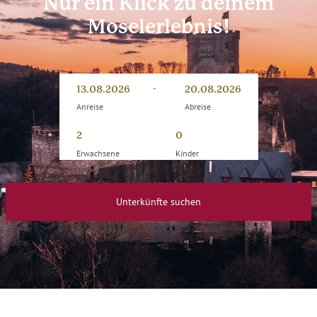
Nur ein Klick zu deinem
Moselerlebnis!
-
Anreise
Abreise
13.08.2026
20.08.2026
Anreise
Abreise
Erwachsene
Kinder
Unterkünfte suchen