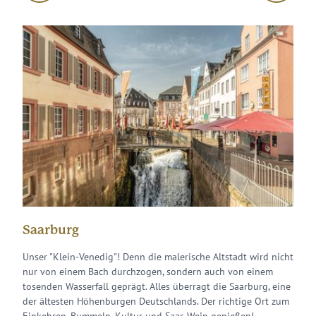
Saarburg
Tri
den
Unser "Klein-Venedig"! Denn die malerische Altstadt wird nicht
Die U
nur von einem Bach durchzogen, sondern auch von einem
und i
tosenden Wasserfall geprägt. Alles überragt die Saarburg, eine
kluge
der ältesten Höhenburgen Deutschlands. Der richtige Ort zum
fußlä