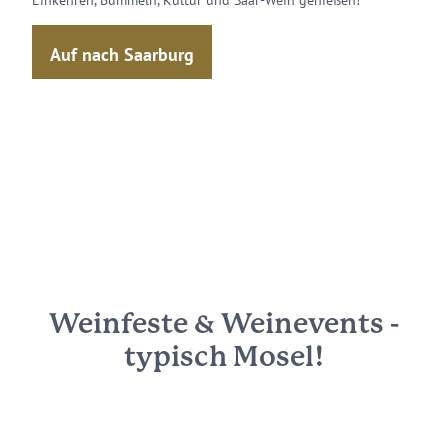
Tipp:
Einkehren, Bummeln, Kultur und Saar-Wein genießen!
viel
Einke
Auf nach Saarburg
A
Weinfeste & Weinevents -
typisch Mosel!