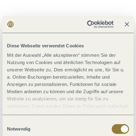
Mundart Mosel
Wusstest du, dass Moselfränkisch richtig multikulti ist? Und
Diese Webseite verwendet Cookies
außerdem ist es ein lebendiges Geschichtsdenkmal. In unserer
Mit der Auswahl „Alle akzeptieren“ stimmen Sie der
Mundart haben viele Kulturen ihre Spuren hinterlassen!
Nutzung von Cookies und ähnlichen Technologien auf
In kurzen Videoclips erläutern wir dir einige Begriffe.
unserer Webseite zu. Dies ermöglicht es uns, für Sie u.
Klick 'mal rein!
a. Online-Buchungen bereitzustellen, Inhalte und
Anzeigen zu personalisieren, Funktionen für soziale
Medien anbieten zu können und die Zugriffe auf unsere
Zu den Videos "Mundart Mosel"
Website zu analysieren, um sie stetig für Sie zu
optimieren. Dabei werden Daten an Dritte auch außerhalb
der Europäischen Union weitergegeben und dort
verarbeitet. Diese Einwilligung ist freiwillig und kann
Einwilligungsauswahl
jederzeit widerrufen werden. Mit der Auswahl "Alle
Notwendig
ablehnen" kann es zu Beeinträchtigungen in der Nutzung