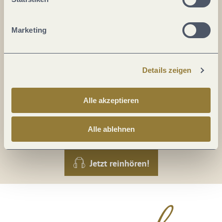
Mosel im Abo: Mit unserem Newsletter
keine Neuigkeiten mehr verpassen!
Marketing
Ihre
E-
Mail-
Details zeigen
Adresse:
*
Ich erkläre mich mit der
Datenschutzerklärung
Alle akzeptieren
einverstanden.
Alle ablehnen
Auch den Mosel-Podcast gibt's im Abo...
Jetzt reinhören!