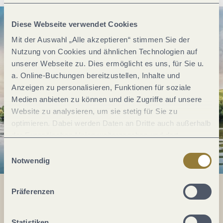
Diese Webseite verwendet Cookies
Mit der Auswahl „Alle akzeptieren“ stimmen Sie der
Nutzung von Cookies und ähnlichen Technologien auf
unserer Webseite zu. Dies ermöglicht es uns, für Sie u.
a. Online-Buchungen bereitzustellen, Inhalte und
Anzeigen zu personalisieren, Funktionen für soziale
Medien anbieten zu können und die Zugriffe auf unsere
Website zu analysieren, um sie stetig für Sie zu
optimieren. Dabei werden Daten an Dritte auch außerhalb
der Europäischen Union weitergegeben und dort
verarbeitet. Diese Einwilligung ist freiwillig und kann
Einwilligungsauswahl
jederzeit widerrufen werden. Mit der Auswahl "Alle
Notwendig
ablehnen" kann es zu Beeinträchtigungen in der Nutzung
unserer Webseite kommen.
Präferenzen
Alles im Fluss...
Statistiken