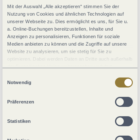
Mit der Auswahl „Alle akzeptieren“ stimmen Sie der
Nutzung von Cookies und ähnlichen Technologien auf
unserer Webseite zu. Dies ermöglicht es uns, für Sie u.
a. Online-Buchungen bereitzustellen, Inhalte und
Anzeigen zu personalisieren, Funktionen für soziale
Medien anbieten zu können und die Zugriffe auf unsere
Website zu analysieren, um sie stetig für Sie zu
© G.Weyrich
optimieren. Dabei werden Daten an Dritte auch außerhalb
der Europäischen Union weitergegeben und dort
Reiler Hals
WeinRas
verarbeitet. Diese Einwilligung ist freiwillig und kann
Einwilligungsauswahl
jederzeit widerrufen werden. Mit der Auswahl "Alle
Ausflug
Aussichtspunkte/-plattformen
Aussichts
Notwendig
ablehnen" kann es zu Beeinträchtigungen in der Nutzung
unserer Webseite kommen.
Präferenzen
Statistiken