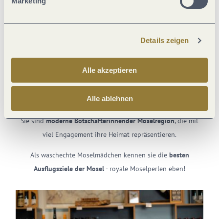
Marketing
Wein ist royal
Moselperlen entdecken: Die besten
Ausflugstipps von unseren Weinhoheiten
Details zeigen
empfohlen
Die Wahl der
Mosel-Weinhoheiten
geht auf eine lange
Alle akzeptieren
Tradition zurück. Bereits
seit 1949
wird jedes Jahr eine neue
Moselweinkönigin gekrönt. Gemeinsam mit ihren
Alle ablehnen
Prinzessinnen repräsentiert sie das Weinanbaugebiet Mosel.
Sie sind
moderne Botschafterinnen
der Moselregion
, die mit
viel Engagement ihre Heimat repräsentieren.
Als waschechte Moselmädchen kennen sie die
besten
Ausflugsziele der Mosel
- royale Moselperlen eben!