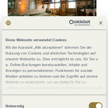
© Regionalinitiative „Faszination Mosel"
KulturGießerei Saarburg
Freilic
Museum/Galerie
Historischer Platz/Ortskern
Museum/G
Diese Webseite verwendet Cookies
Mit der Auswahl „Alle akzeptieren“ stimmen Sie der
Nutzung von Cookies und ähnlichen Technologien auf
unserer Webseite zu. Dies ermöglicht es uns, für Sie u.
a. Online-Buchungen bereitzustellen, Inhalte und
Anzeigen zu personalisieren, Funktionen für soziale
Medien anbieten zu können und die Zugriffe auf unsere
Website zu analysieren, um sie stetig für Sie zu
Für neugierige und
optimieren. Dabei werden Daten an Dritte auch außerhalb
wissensdurstige Kids:
der Europäischen Union weitergegeben und dort
verarbeitet. Diese Einwilligung ist freiwillig und kann
Einwilligungsauswahl
Schaut euch auch die
aufregenden Ausflugsziele
wie
Burgen,
jederzeit widerrufen werden. Mit der Auswahl "Alle
Notwendig