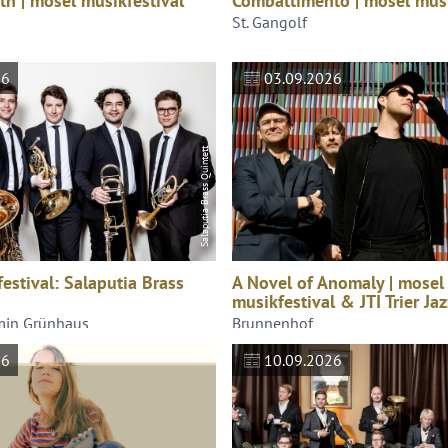
th | mosel musikfestival
Combattimento | mosel musi
St. Gangolf
26
03.09.2026
Salaputia Brass Quintett
estival: Salaputia Brass
A Novel of Anomaly | mosel
musikfestival & JTI Trier Ja
min Grünhaus
Brunnenhof
26
10.09.2026