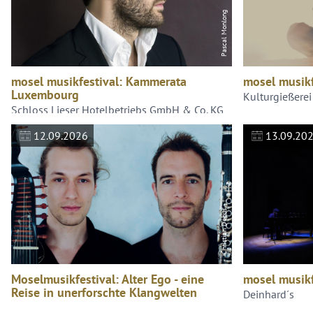
Pascal Monlong
mosel musikfestival: Kammerata
mosel musikfe
Luxembourg
Kulturgießerei
Schloss Lieser Hotelbetriebs GmbH & Co. KG
12.09.2026
13.09.20
Christian Debus
Moselmusikfestival: Alter Ego - eine
mosel musikfe
Reise in unerforschte Klangwelten
Deinhard´s