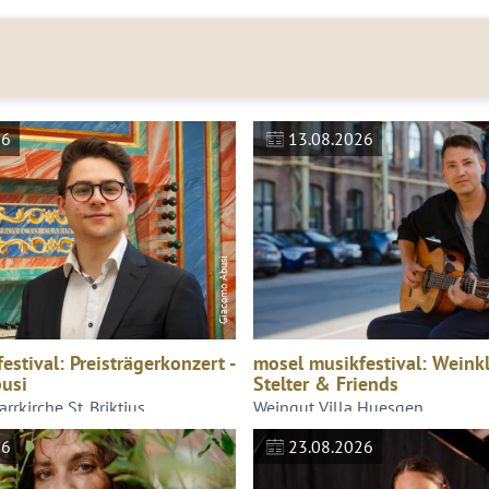
26
13.08.2026
Giacomo Abusi
stival: Preisträgerkonzert -
mosel musikfestival: Weink
usi
Stelter & Friends
rrkirche St. Briktius
Weingut Villa Huesgen
26
23.08.2026