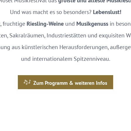
Mosel Musikfestival das
größte und älteste Musikfest
Und was macht es so besonders?
Lebenslust!
t
, fruchtige
Riesling-Weine
und
Musikgenuss
in beso
en, Sakralräumen, Industriestätten und exquisiten W
hung aus künstlerischen Herausforderungen, außer
und internationalem Spitzenniveau.
Zum Programm & weiteren Infos