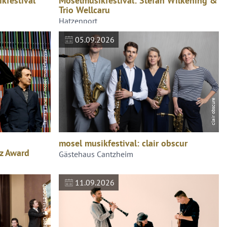
kfestival
Moselmusikfestival: Stefan Wilkening &
Trio Wellcaru
Hatzenport
05.09.2026
Tamara Janes / mosel musikfestival
clair obscure
mosel musikfestival: clair obscur
zz Award
Gästehaus Cantzheim
11.09.2026
GERMAN HORNSOUND & AMARCORD