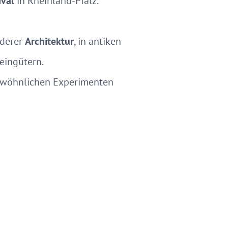
ival
in Rheinland-Pfalz.
nderer
Architektur
, in antiken
eingütern.
gewöhnlichen Experimenten