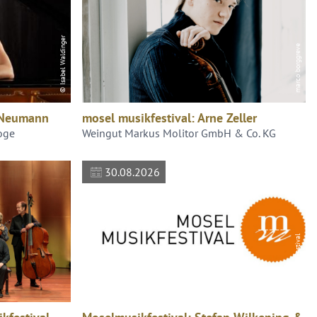
© Isabel Waldinger
marco borggreve
a Neumann
mosel musikfestival: Arne Zeller
oge
Weingut Markus Molitor GmbH & Co. KG
30.08.2026
MoselMusikFestival