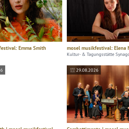
Emma Smith
festival: Emma Smith
mosel musikfestival: Elen
Kultur- & Tagungsstätte Synag
26
29.08.2026