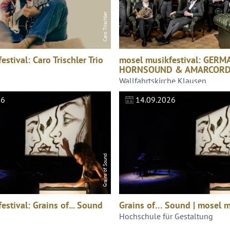
Caro Trischler
stival: Caro Trischler Trio
mosel musikfestival: GERM
HORNSOUND & AMARCOR
Wallfahrtskirche Klausen
26
14.09.2026
Grains of Sound
stival: Grains of... Sound
Grains of… Sound | mosel m
Hochschule für Gestaltung