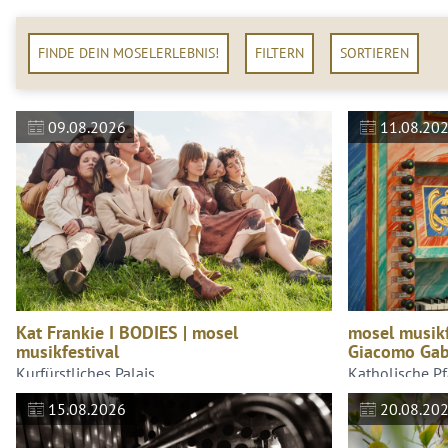
FINDE DEIN MOSELERLEBNIS!
FILTERN
SORTIEREN
09.08.2026
11.08.20
Kat Frankie I BODIES | mosel
mosel musikfe
musikfestival
Giacomo Gab
Kurfürstliches Palais
Katholische Pfa
15.08.2026
20.08.20