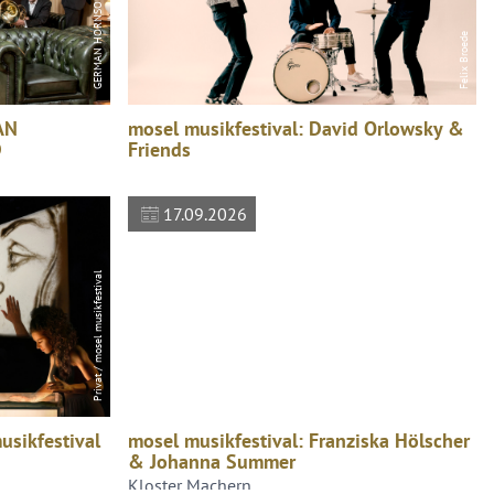
Felix Broede
AN
mosel musikfestival: David Orlowsky &
D
Friends
17.09.2026
Privat / mosel musikfestival
usikfestival
mosel musikfestival: Franziska Hölscher
& Johanna Summer
Kloster Machern