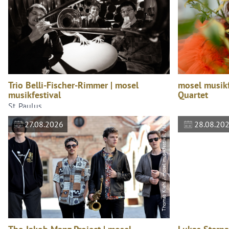
Trio Belli-Fischer-Rimmer | mosel
mosel musik
musikfestival
Quartet
St. Paulus
Thomas Kiehl / mosel musikfestival / Jakob Manz
27.08.2026
28.08.20