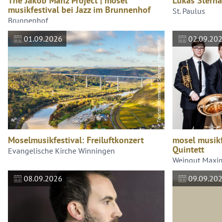
The Jakob Manz Project | mosel
Lukas Sterna
musikfestival bei Jazz im Brunnenhof
St. Paulus
Brunnenhof
01.09.2026
02.09.20
Tourist-Information Sonnige Untermosel
Moselmusikfestival: Freiluftkonzert
mosel musikf
Quintett
Evangelische Kirche Winningen
Weingut Maxi
08.09.2026
09.09.20