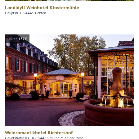
Landidyll Weinhotel Klostermühle
Hauptstr. 1, 54441 Ockfen
ab 137€
Weinromantikhotel Richtershof
Hauptstraße 81 - 83, 54486 Mülheim an der Mosel