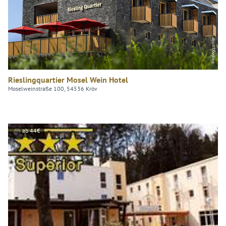
Rieslingquartier
Rieslingquartier Mosel Wein Hotel
Moselweinstraße 100, 54536 Kröv
ab 44€