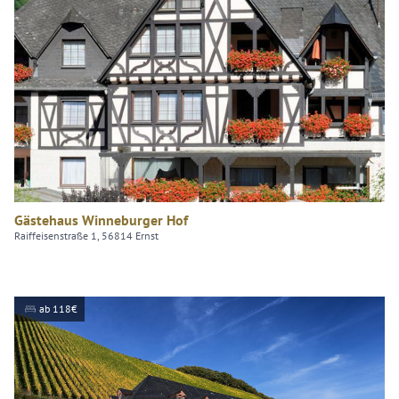
Winneburger Hof
Gästehaus Winneburger Hof
Raiffeisenstraße 1, 56814 Ernst
ab 118€