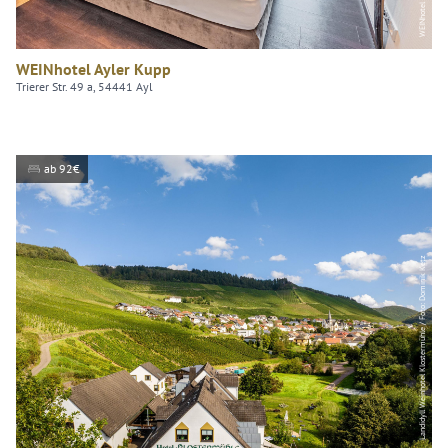
WEINhotel Ayler Kupp
Trierer Str. 49 a, 54441 Ayl
ab 92€
Landidyll Weinhotel Klostermühle / Foto: Dominik Ketz