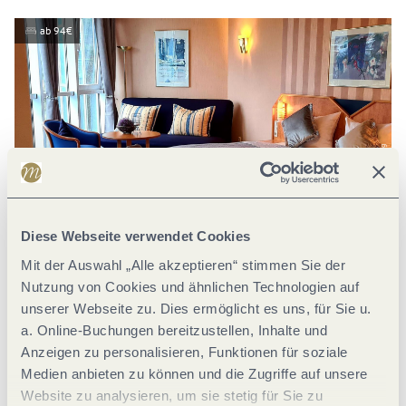
ab 94€
Joachim Russo - Hotel Saar Galerie Saarburg
Diese Webseite verwendet Cookies
Mit der Auswahl „Alle akzeptieren“ stimmen Sie der
Nutzung von Cookies und ähnlichen Technologien auf
Hotel-Garni Saar Galerie
unserer Webseite zu. Dies ermöglicht es uns, für Sie u.
Heckingstr. 12-14, 54439 Saarburg
a. Online-Buchungen bereitzustellen, Inhalte und
Anzeigen zu personalisieren, Funktionen für soziale
Medien anbieten zu können und die Zugriffe auf unsere
Website zu analysieren, um sie stetig für Sie zu