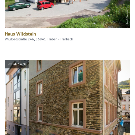
René Divossen
Haus Wildstein
Wildbadstraße 246, 56841 Traben - Trarbach
ab 147€