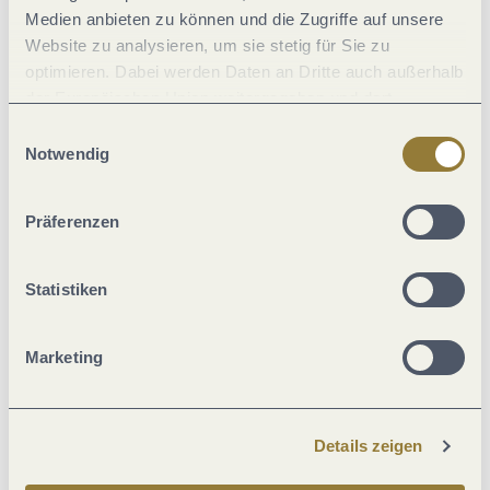
Medien anbieten zu können und die Zugriffe auf unsere
Eignung
Website zu analysieren, um sie stetig für Sie zu
optimieren. Dabei werden Daten an Dritte auch außerhalb
Einrichtungen Betrieb
der Europäischen Union weitergegeben und dort
verarbeitet. Diese Einwilligung ist freiwillig und kann
Einwilligungsauswahl
jederzeit widerrufen werden. Mit der Auswahl "Alle
Fremdsprachen
Notwendig
ablehnen" kann es zu Beeinträchtigungen in der Nutzung
unserer Webseite kommen.
Zahlungsarten
Präferenzen
Ausstattung Zimmer/Appartement
Statistiken
Verpflegung
Marketing
Einrichtungen Camping
Details zeigen
Lage