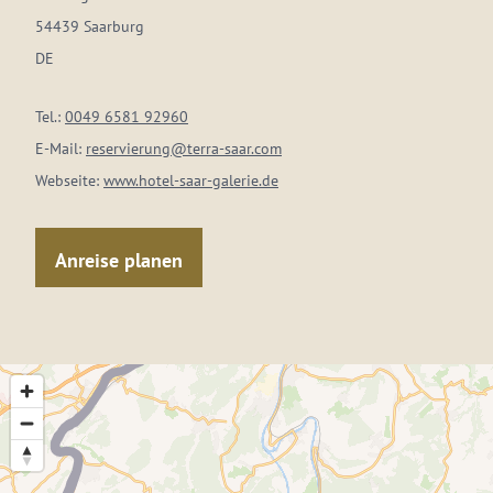
54439 Saarburg
DE
Tel.:
0049 6581 92960
E-Mail:
reservierung@terra-saar.com
Webseite:
www.hotel-saar-galerie.de
Anreise planen