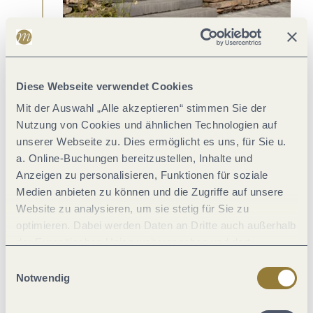
Sinnliche Kontraste mitten in Weinreben
Weingut Kühner-Adams, Mehring
Diese Webseite verwendet Cookies
Mit der Auswahl „Alle akzeptieren“ stimmen Sie der
10
11
12
5
6
7
8
9
Nutzung von Cookies und ähnlichen Technologien auf
Mehr Elemente anzeigen
unserer Webseite zu. Dies ermöglicht es uns, für Sie u.
Preisgekröntes
Eigenwillig
Weinprobe
Schiefer
Verkostung
Zwei
Kulinarische
Tradition
Design
rund
mit
trifft
in
unter
Auszeit
trifft
a. Online-Buchungen bereitzustellen, Inhalte und
Panoramablick
auf
großen
einem
mit
Moderne
WeinKulturgut
Weingut
Anzeigen zu personalisieren, Funktionen für soziale
Bauhausstil
Lagen
Dach
Ausblick
Longen-
Regnery,
Weingut
Weingut
Schlöder,
Klüsserath
Ludger
Leo
Weingut
Rebenhof
Vinothek
Weingut
Medien anbieten zu können und die Zugriffe auf unsere
Longuich
Veit,
Fuchs,
Axel
Riesling
Vinoforum,
Dax,
Website zu analysieren, um sie stetig für Sie zu
Osann-
Pommern
Pauly,
Manufaktur,
Ernst
Ernst
Monzel
Lieser
Ürzig
optimieren. Dabei werden Daten an Dritte auch außerhalb
Eintauchen in die Welt des
der Europäischen Union weitergegeben und dort
verarbeitet. Diese Einwilligung ist freiwillig und kann
Moselweins
Einwilligungsauswahl
jederzeit widerrufen werden. Mit der Auswahl "Alle
Notwendig
ablehnen" kann es zu Beeinträchtigungen in der Nutzung
Wer Moselweine entdecken will, sieht sich einer prächtigen
unserer Webseite kommen.