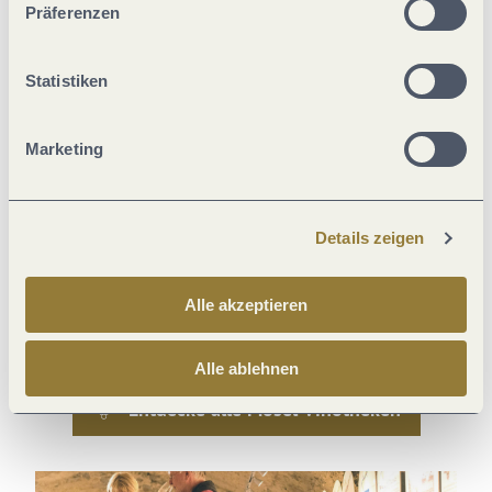
Fülle gegenüber. Unsere Winzerinnen und Winzer laden dich
Präferenzen
zum
Genuss ihrer Kellerschätze
ein und
beraten
dich gerne.
Natürlich kannst du die guten Tropfen auch als
Erinnerung an
Statistiken
deine Moselreise
oder als
köstliches Souvenir
für Freunde und
Verwandte erwerben. Die ganze Vielfalt der Region wird in
Marketing
unseren Orts- und Gebietsvinotheken deutlich. In stilvollem
Ambiente können hier ganz leicht die Weine gleich mehrerer
Winzer verkostet werden – ein Erlebnis für jeden
Details zeigen
Weinliebhaber.
Alle akzeptieren
Orts- & Gebietsvinotheken
Alle ablehnen
Entdecke alle Mosel-Vinotheken