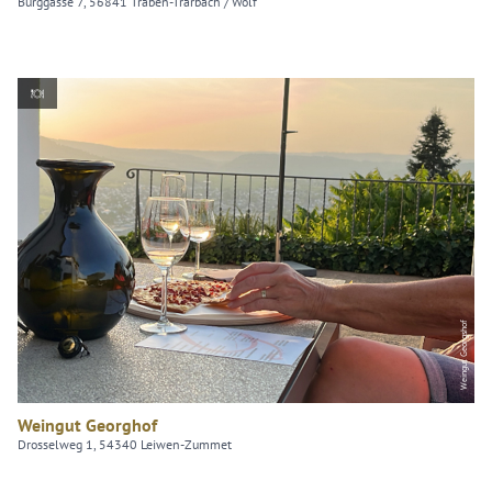
Burggasse 7, 56841 Traben-Trarbach / Wolf
Weingut Georgshof
Weingut Georghof
Drosselweg 1, 54340 Leiwen-Zummet