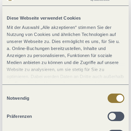
Diese Webseite verwendet Cookies
Mit der Auswahl „Alle akzeptieren“ stimmen Sie der
Nutzung von Cookies und ähnlichen Technologien auf
Tourist-Information Wittlich Stadt & Land
unserer Webseite zu. Dies ermöglicht es uns, für Sie u.
a. Online-Buchungen bereitzustellen, Inhalte und
Anzeigen zu personalisieren, Funktionen für soziale
Medien anbieten zu können und die Zugriffe auf unsere
Website zu analysieren, um sie stetig für Sie zu
optimieren. Dabei werden Daten an Dritte auch außerhalb
der Europäischen Union weitergegeben und dort
Winzerhofcafé Görgen Platten
verarbeitet. Diese Einwilligung ist freiwillig und kann
Einwilligungsauswahl
Weinbergstraße 1a und Bahnhofstraße 14, 54518 Platten
jederzeit widerrufen werden. Mit der Auswahl "Alle
Notwendig
ablehnen" kann es zu Beeinträchtigungen in der Nutzung
unserer Webseite kommen.
Präferenzen