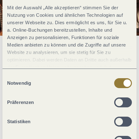
Mit der Auswahl „Alle akzeptieren“ stimmen Sie der
Nutzung von Cookies und ähnlichen Technologien auf
unserer Webseite zu. Dies ermöglicht es uns, für Sie u.
a. Online-Buchungen bereitzustellen, Inhalte und
Anzeigen zu personalisieren, Funktionen für soziale
Medien anbieten zu können und die Zugriffe auf unsere
Es war einmal...
Website zu analysieren, um sie stetig für Sie zu
optimieren. Dabei werden Daten an Dritte auch außerhalb
der Europäischen Union weitergegeben und dort
… eine streitbare Gräfin, die sogar einen mächtigen Kurfürsten
verarbeitet. Diese Einwilligung ist freiwillig und kann
Einwilligungsauswahl
jederzeit widerrufen werden. Mit der Auswahl "Alle
Notwendig
besiegte.
ablehnen" kann es zu Beeinträchtigungen in der Nutzung
… ein reicher Berliner Bürger, der an der Mosel sein
unserer Webseite kommen.
Präferenzen
Märchenschloss baute.
... eine Burg, die verzaubert - früher wie heute.
Statistiken
Neugierig auf mehr?