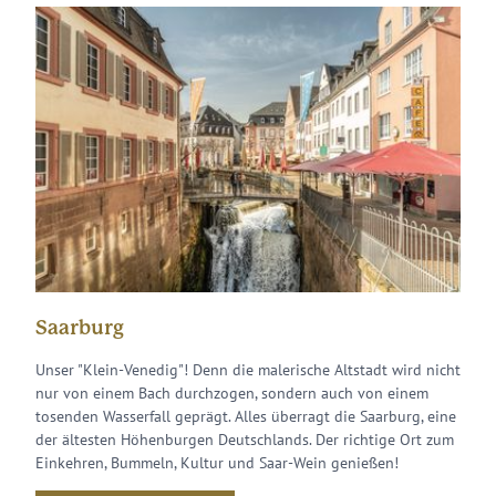
Saarburg
Tri
den
Unser "Klein-Venedig"! Denn die malerische Altstadt wird nicht
Die U
nur von einem Bach durchzogen, sondern auch von einem
und i
tosenden Wasserfall geprägt. Alles überragt die Saarburg, eine
kluge
der ältesten Höhenburgen Deutschlands. Der richtige Ort zum
fußlä
Tipp:
Einkehren, Bummeln, Kultur und Saar-Wein genießen!
viel
Einke