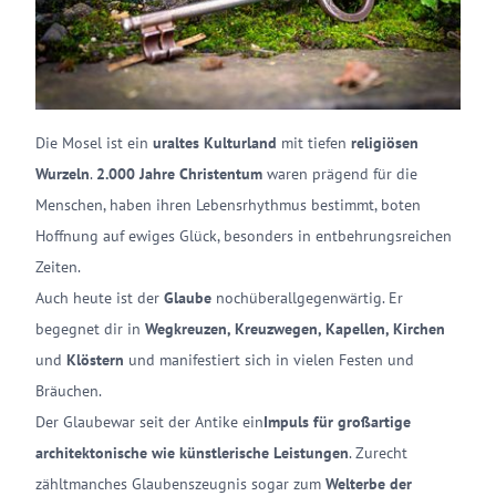
Die Mosel ist ein
uraltes Kulturland
mit tiefen
religiösen
Wurzeln
.
2.000 Jahre Christentum
waren prägend für die
Menschen, haben ihren Lebensrhythmus bestimmt, boten
Hoffnung auf ewiges Glück, besonders in entbehrungsreichen
Zeiten.
Auch heute ist der
Glaube
noch
überall
gegenwärtig. Er
begegnet dir in
Wegkreuzen, Kreuzwegen, Kapellen, Kirchen
und
Klöstern
und manifestiert sich in vielen Festen und
Bräuchen.
Der Glaube
war seit der Antike ein
Impuls für großartige
architektonische wie künstlerische Leistungen
. Zurecht
zählt
manches Glaubenszeugnis sogar zum
Welterbe der