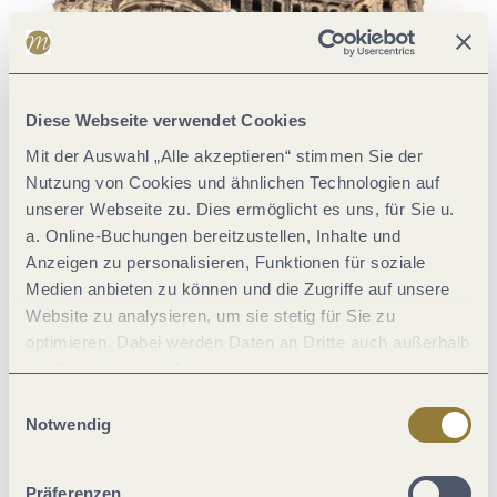
Diese Webseite verwendet Cookies
Mit der Auswahl „Alle akzeptieren“ stimmen Sie der
Nutzung von Cookies und ähnlichen Technologien auf
unserer Webseite zu. Dies ermöglicht es uns, für Sie u.
Der Aufstieg Triers
a. Online-Buchungen bereitzustellen, Inhalte und
Anzeigen zu personalisieren, Funktionen für soziale
© GDKE Rekonstruktion, Die Fenbacher Informationsmedien Xanten
Medien anbieten zu können und die Zugriffe auf unsere
Website zu analysieren, um sie stetig für Sie zu
optimieren. Dabei werden Daten an Dritte auch außerhalb
der Europäischen Union weitergegeben und dort
verarbeitet. Diese Einwilligung ist freiwillig und kann
Einwilligungsauswahl
jederzeit widerrufen werden. Mit der Auswahl "Alle
Notwendig
ablehnen" kann es zu Beeinträchtigungen in der Nutzung
unserer Webseite kommen.
Präferenzen