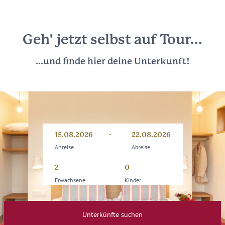
Geh' jetzt selbst auf Tour...
...und finde hier deine Unterkunft!
-
Anreise
Abreise
15.08.2026
22.08.2026
Anreise
Abreise
Erwachsene
Kinder
Unterkünfte suchen