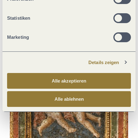
Statistiken
Audienz beim Kaiser
Ein wundervoll warmes Bad
Konstantin Basilika, Trier
Barbarathermen, Trier
Marketing
Details zeigen
Alle akzeptieren
Alle ablehnen