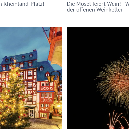
in Rheinland-Pfalz!
Die Mosel feiert Wein! | 
der offenen Weinkeller