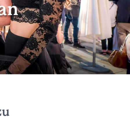
an
zu