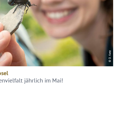
© D. Ketz
osel
nvielfalt jährlich im Mai!