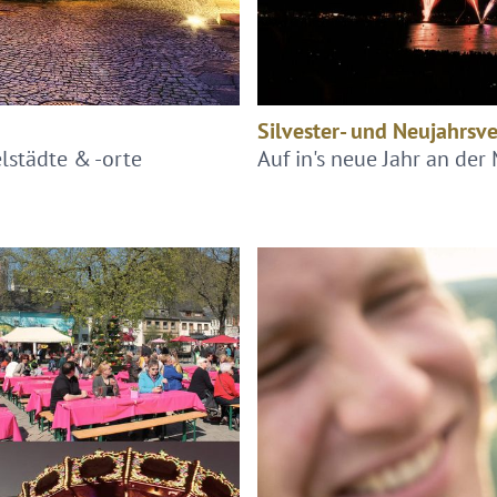
Silvester- und Neujahrsv
elstädte & -orte
Auf in's neue Jahr an der