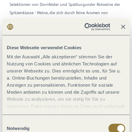
Selektionen von Dornfelder und Spätburgunder Rotweine der
Spitzenklasse - Weine, die sich durch feine Aromen von
Beerenfrüchten und eine elegante Tanninstruktur
auszeichnen.
Diese Webseite verwendet Cookies
Mit der Auswahl „Alle akzeptieren“ stimmen Sie der
Nutzung von Cookies und ähnlichen Technologien auf
unserer Webseite zu. Dies ermöglicht es uns, für Sie u.
a. Online-Buchungen bereitzustellen, Inhalte und
Anzeigen zu personalisieren, Funktionen für soziale
Medien anbieten zu können und die Zugriffe auf unsere
Website zu analysieren, um sie stetig für Sie zu
optimieren. Dabei werden Daten an Dritte auch außerhalb
Prämierungen
gab es schon einige, der 2013er Paulinshofberg
der Europäischen Union weitergegeben und dort
verarbeitet. Diese Einwilligung ist freiwillig und kann
Riesling Trocken etwa war beim „Mosel Riesling Grand Prix“ im
Einwilligungsauswahl
jederzeit widerrufen werden. Mit der Auswahl "Alle
Notwendig
Jahr 2014 der gefeierte Sieger, während der 2014er