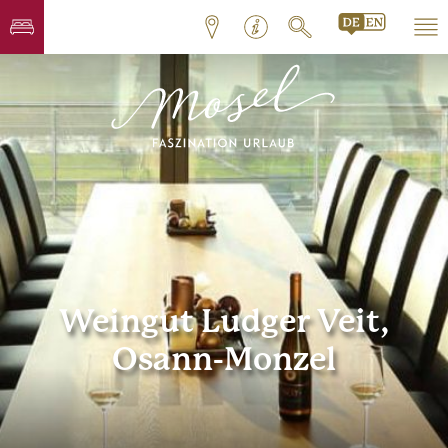
Weingut Ludger Veit,
Osann-Monzel