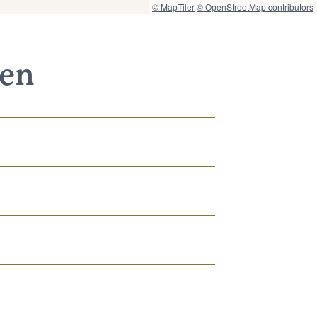
© MapTiler
© OpenStreetMap contributors
nen