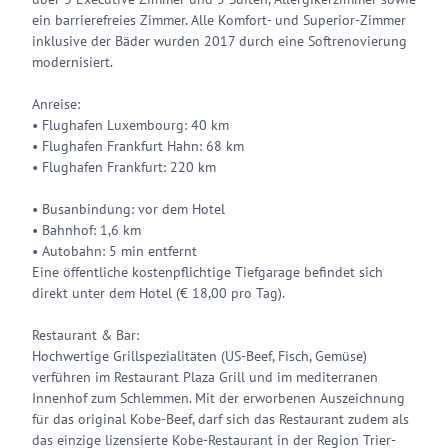
ein barrierefreies Zimmer. Alle Komfort- und Superior-Zimmer
inklusive der Bäder wurden 2017 durch eine Softrenovierung
modernisiert.
Anreise:
• Flughafen Luxembourg: 40 km
• Flughafen Frankfurt Hahn: 68 km
• Flughafen Frankfurt: 220 km
• Busanbindung: vor dem Hotel
• Bahnhof: 1,6 km
• Autobahn: 5 min entfernt
Eine öffentliche kostenpflichtige Tiefgarage befindet sich
direkt unter dem Hotel (€ 18,00 pro Tag).
Restaurant & Bar:
Hochwertige Grillspezialitäten (US-Beef, Fisch, Gemüse)
verführen im Restaurant Plaza Grill und im mediterranen
Innenhof zum Schlemmen. Mit der erworbenen Auszeichnung
für das original Kobe-Beef, darf sich das Restaurant zudem als
das einzige lizensierte Kobe-Restaurant in der Region Trier-