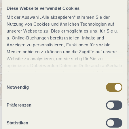
Diese Webseite verwendet Cookies
Mit der Auswahl „Alle akzeptieren“ stimmen Sie der
Nutzung von Cookies und ähnlichen Technologien auf
unserer Webseite zu. Dies ermöglicht es uns, für Sie u.
a. Online-Buchungen bereitzustellen, Inhalte und
Anzeigen zu personalisieren, Funktionen für soziale
Medien anbieten zu können und die Zugriffe auf unsere
Website zu analysieren, um sie stetig für Sie zu
optimieren. Dabei werden Daten an Dritte auch außerhalb
der Europäischen Union weitergegeben und dort
verarbeitet. Diese Einwilligung ist freiwillig und kann
Einwilligungsauswahl
jederzeit widerrufen werden. Mit der Auswahl "Alle
Notwendig
ablehnen" kann es zu Beeinträchtigungen in der Nutzung
unserer Webseite kommen.
Präferenzen
Allgemeine Informationen
Statistiken