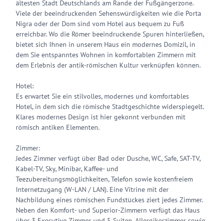
ältesten Stadt Deutschlands am Rande der Fußgängerzone.
Viele der beeindruckenden Sehenswürdigkeiten wie die Porta
Nigra oder der Dom sind vom Hotel aus bequem zu Fuß
erreichbar. Wo die Römer beeindruckende Spuren hinterließen,
bietet sich Ihnen in unserem Haus ein modernes Domizil, in
dem Sie entspanntes Wohnen in komfortablen Zimmern mit
dem Erlebnis der antik-römischen Kultur verknüpfen können.
Hotel:
Es erwartet Sie ein stilvolles, modernes und komfortables
Hotel, in dem sich die römische Stadtgeschichte widerspiegelt.
Klares modernes Design ist hier gekonnt verbunden mit
römisch antiken Elementen.
Zimmer:
Jedes Zimmer verfügt über Bad oder Dusche, WC, Safe, SAT-TV,
Kabel-TV, Sky, Minibar, Kaffee- und
Teezubereitungsmöglichkeiten, Telefon sowie kostenfreiem
Internetzugang (W-LAN / LAN). Eine Vitrine mit der
Nachbildung eines römischen Fundstückes ziert jedes Zimmer.
Neben den Komfort- und Superior-Zimmern verfügt das Haus
über 3 Executive Zimmer und 5 Suiten, Allergikerzimmer sowie