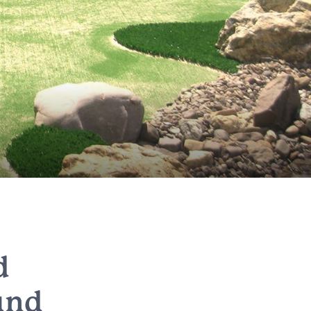
d
und