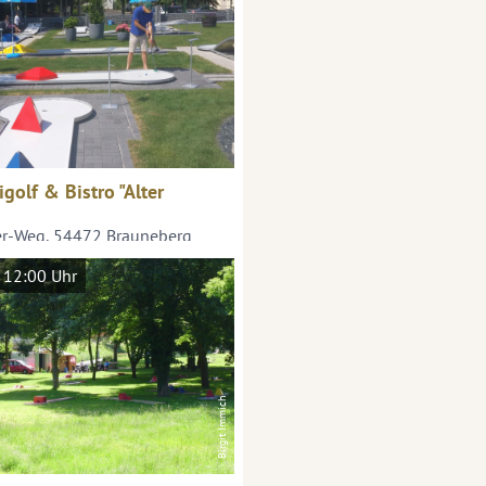
golf & Bistro "Alter
er-Weg, 54472 Brauneberg
 12:00 Uhr
Birgit Immich