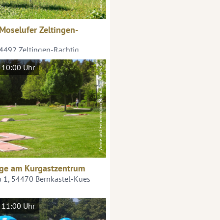
Moselufer Zeltingen-
54492 Zeltingen-Rachtig
Wein- und Ferienregion Bernkastel-Kues GmbH
 10:00 Uhr
age am Kurgastzentrum
u 1, 54470 Bernkastel-Kues
 11:00 Uhr