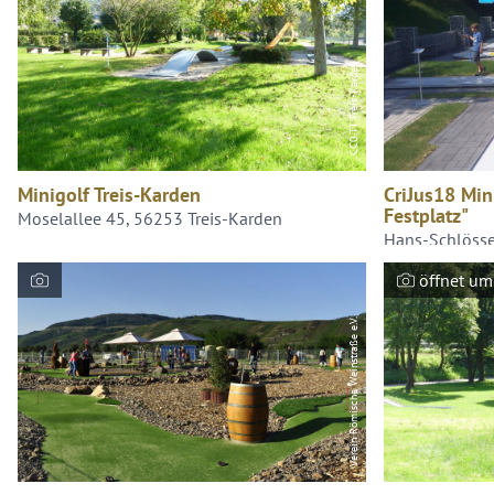
CC0 TI Treis-Karden
Minigolf Treis-Karden
CriJus18 Mini
Festplatz"
Moselallee 45, 56253 Treis-Karden
Hans-Schlöss
öffnet um
Verein Römische Weinstraße e.V.