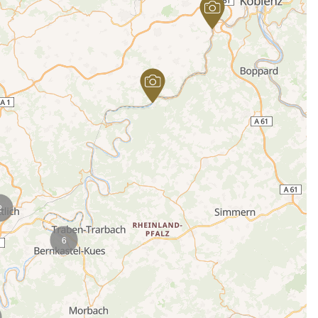
Karte wird geladen...
2
6