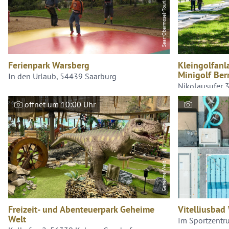
Ferienpark Warsberg
Kleingolfanl
Minigolf Ber
In den Urlaub, 54439 Saarburg
Nikolausufer 
öffnet um 10:00 Uhr
Geheime Welt
Freizeit- und Abenteuerpark Geheime
Vitelliusbad 
Welt
Im Sportzentr