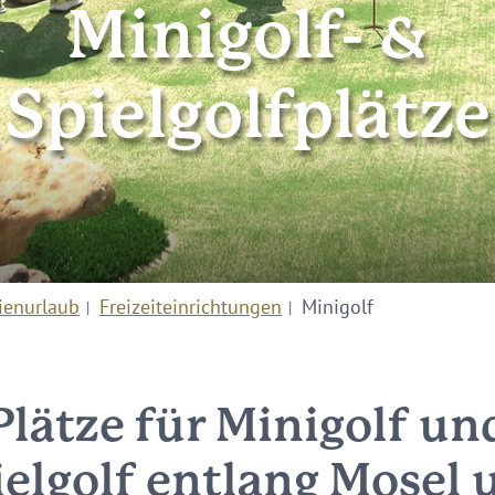
Minigolf- &
Spielgolfplätze
ienurlaub
Freizeiteinrichtungen
Minigolf
Plätze für Minigolf un
ielgolf entlang Mosel 