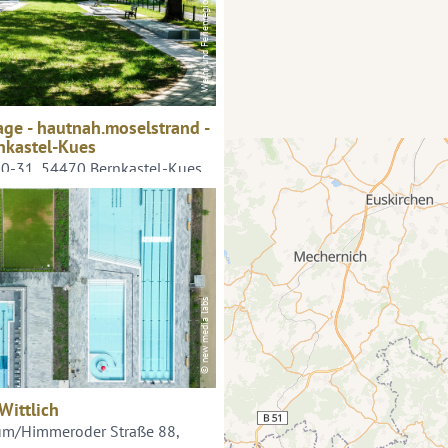
Wein- und Ferienregion Bernkastel-Kues
age - hautnah.moselstrand -
nkastel-Kues
30-31, 54470 Bernkastel-Kues
© new media labs
Wittlich
um/Himmeroder Straße 88,