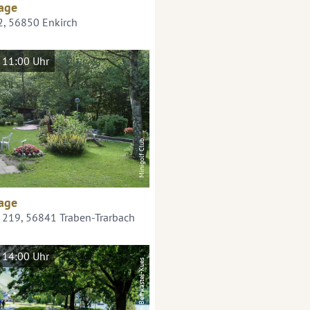
age
2, 56850 Enkirch
 11:00 Uhr
Minigolf Club
age
 219, 56841 Traben-Trarbach
 14:00 Uhr