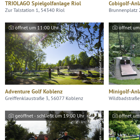
TRIOLAGO Spielgolfanlage Riol
Cobigolf-Anl
Zur Talstation 1, 54340 Riol
Brunnenplatz 
öffnet um 11:00 Uhr
öffnet um
AdventureGolf Koblenz
Adventure Golf Koblenz
Minigolf-Anl
Greiffenklaustraße 3, 56077 Koblenz
Wildbadstraße
Saar-Obermosel-Touristik www.saar-obermosel.de
geöffnet - schließt um 19:00 Uhr
öffnet um