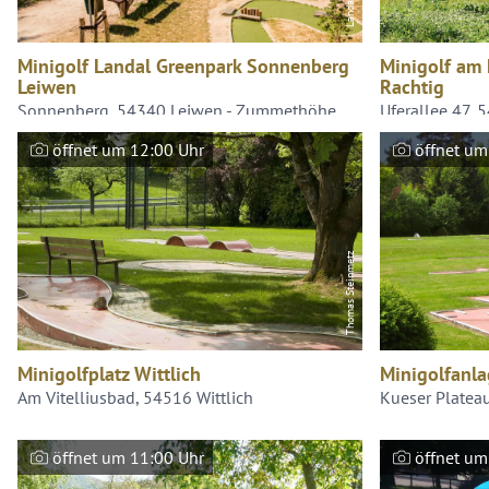
Minigolf Landal Greenpark Sonnenberg
Minigolf am 
Leiwen
Rachtig
Sonnenberg, 54340 Leiwen - Zummethöhe
Uferallee 47, 
öffnet um 12:00 Uhr
öffnet um
Thomas Steinmetz
Minigolfplatz Wittlich
Minigolfanl
Am Vitelliusbad, 54516 Wittlich
Kueser Platea
öffnet um 11:00 Uhr
öffnet um