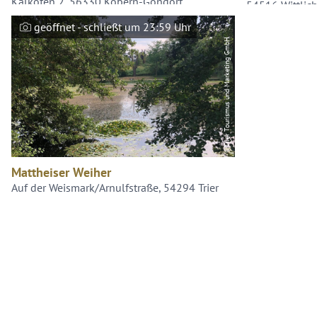
Kalkofen 2, 56330 Kobern-Gondorf
54516 Wittlic
geöffnet - schließt um 23:59 Uhr
Trier Tourismus und Marketing GmbH
Mattheiser Weiher
Auf der Weismark/Arnulfstraße, 54294 Trier