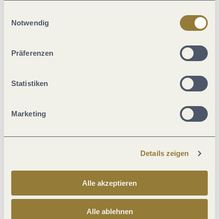
verarbeitet. Diese Einwilligung ist freiwillig und kann
Einwilligungsauswahl
jederzeit widerrufen werden. Mit der Auswahl "Alle
Notwendig
Kirsten Haag, Moselregion Traben-Trarbach Kröv
ablehnen" kann es zu Beeinträchtigungen in der Nutzung
unserer Webseite kommen.
Präferenzen
Statistiken
Marketing
Franzosensteig - ein historischer Wander- und Klettersteig
vom Moselufer bis zur Hunsrückhöhe
Traben-Trarbach
Details zeigen
Alle akzeptieren
Alle ablehnen