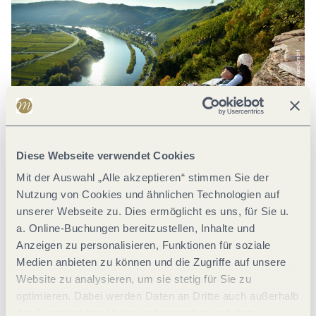
Arnoldi, Wein- und Ferienregion Bernkastel-Kues GmbH
Diese Webseite verwendet Cookies
Mit der Auswahl „Alle akzeptieren“ stimmen Sie der
Nutzung von Cookies und ähnlichen Technologien auf
Kletterweg Erdener Treppchen / Prälat - in Erden an der
unserer Webseite zu. Dies ermöglicht es uns, für Sie u.
Mosel
Lösnich
a. Online-Buchungen bereitzustellen, Inhalte und
Anzeigen zu personalisieren, Funktionen für soziale
Medien anbieten zu können und die Zugriffe auf unsere
1.9 km lang
Website zu analysieren, um sie stetig für Sie zu
optimieren. Dabei werden Daten an Dritte auch außerhalb
der Europäischen Union weitergegeben und dort