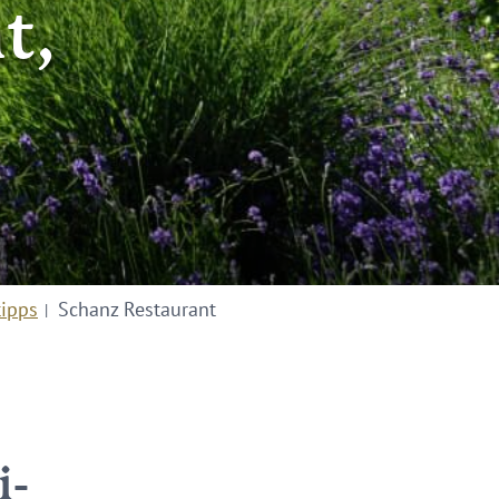
t,
tipps
Schanz Restaurant
i-