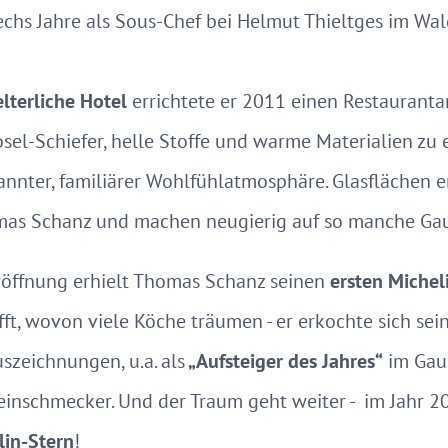
echs Jahre als Sous-Chef bei Helmut Thieltges im Wal
elterliche Hotel
errichtete er 2011 einen Restauranta
sel-Schiefer, helle Stoffe und warme Materialien zu 
nter, familiärer Wohlfühlatmosphäre. Glasflächen er
omas Schanz und machen neugierig auf so manche Ga
röffnung erhielt Thomas Schanz seinen
ersten Michel
fft, wovon viele Köche träumen - er erkochte sich se
zeichnungen, u.a. als
„Aufsteiger des Jahres“
im Gaul
Feinschmecker. Und der Traum geht weiter - im Jahr 
lin-Stern
!