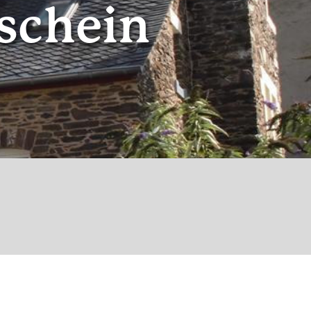
schein
© Nicola Larner