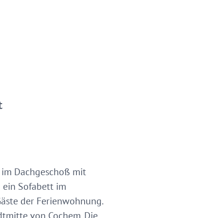
t
g im Dachgeschoß mit
 ein Sofabett im
Gäste der Ferienwohnung.
adtmitte von Cochem. Die