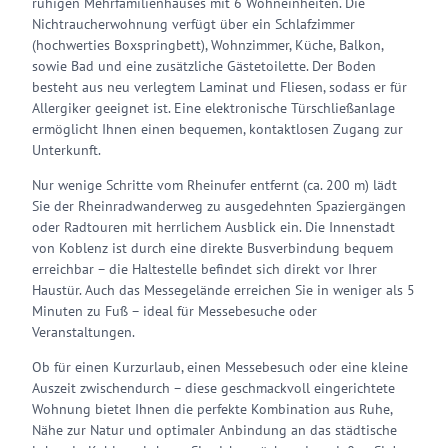
ruhigen Mehrfamilienhauses mit 6 Wohneinheiten. Die
Nichtraucherwohnung verfügt über ein Schlafzimmer
(hochwerties Boxspringbett), Wohnzimmer, Küche, Balkon,
sowie Bad und eine zusätzliche Gästetoilette. Der Boden
besteht aus neu verlegtem Laminat und Fliesen, sodass er für
Allergiker geeignet ist. Eine elektronische Türschließanlage
ermöglicht Ihnen einen bequemen, kontaktlosen Zugang zur
Unterkunft.
Nur wenige Schritte vom Rheinufer entfernt (ca. 200 m) lädt
Sie der Rheinradwanderweg zu ausgedehnten Spaziergängen
oder Radtouren mit herrlichem Ausblick ein. Die Innenstadt
von Koblenz ist durch eine direkte Busverbindung bequem
erreichbar – die Haltestelle befindet sich direkt vor Ihrer
Haustür. Auch das Messegelände erreichen Sie in weniger als 5
Minuten zu Fuß – ideal für Messebesuche oder
Veranstaltungen.
Ob für einen Kurzurlaub, einen Messebesuch oder eine kleine
Auszeit zwischendurch – diese geschmackvoll eingerichtete
Wohnung bietet Ihnen die perfekte Kombination aus Ruhe,
Nähe zur Natur und optimaler Anbindung an das städtische