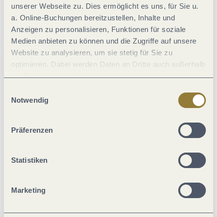
unserer Webseite zu. Dies ermöglicht es uns, für Sie u.
Ausstattung Zimmer/Appartement
a. Online-Buchungen bereitzustellen, Inhalte und
Anzeigen zu personalisieren, Funktionen für soziale
Medien anbieten zu können und die Zugriffe auf unsere
Hygiene und Desinfektion
Website zu analysieren, um sie stetig für Sie zu
optimieren. Dabei werden Daten an Dritte auch außerhalb
Fremdsprachen
der Europäischen Union weitergegeben und dort
verarbeitet. Diese Einwilligung ist freiwillig und kann
Einwilligungsauswahl
jederzeit widerrufen werden. Mit der Auswahl "Alle
Notwendig
Eignung
ablehnen" kann es zu Beeinträchtigungen in der Nutzung
unserer Webseite kommen.
Präferenzen
Sicherheitsmaßnahmen
Statistiken
Abstandsregeln
Einrichtungen Betrieb
Marketing