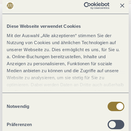
Allgemeine Informationen
Diese Webseite verwendet Cookies
Mit der Auswahl „Alle akzeptieren“ stimmen Sie der
Einrichtungen Betrieb
Nutzung von Cookies und ähnlichen Technologien auf
unserer Webseite zu. Dies ermöglicht es uns, für Sie u.
a. Online-Buchungen bereitzustellen, Inhalte und
Zahlungsarten
Anzeigen zu personalisieren, Funktionen für soziale
Medien anbieten zu können und die Zugriffe auf unsere
Betten & Zimmer
Website zu analysieren, um sie stetig für Sie zu
optimieren. Dabei werden Daten an Dritte auch außerhalb
der Europäischen Union weitergegeben und dort
Lage
verarbeitet. Diese Einwilligung ist freiwillig und kann
Einwilligungsauswahl
jederzeit widerrufen werden. Mit der Auswahl "Alle
Notwendig
Ausstattung Zimmer/Appartement
ablehnen" kann es zu Beeinträchtigungen in der Nutzung
unserer Webseite kommen.
Präferenzen
Eignung