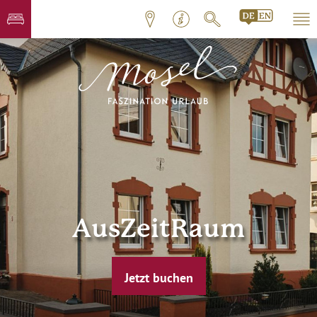
AusZeitRaum
Jetzt buchen