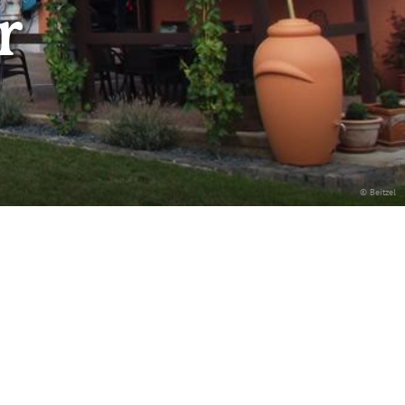
r
© Beitzel