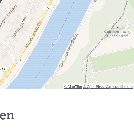
© MapTiler
© OpenStreetMap contributors
nen