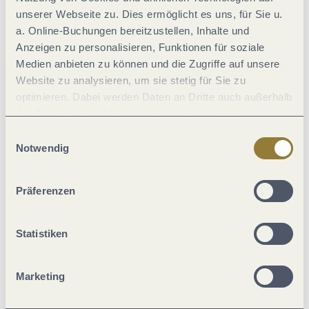
unserer Webseite zu. Dies ermöglicht es uns, für Sie u.
a. Online-Buchungen bereitzustellen, Inhalte und
Sport / Freizeit
Anzeigen zu personalisieren, Funktionen für soziale
Medien anbieten zu können und die Zugriffe auf unsere
Einrichtungen Betrieb
Website zu analysieren, um sie stetig für Sie zu
optimieren. Dabei werden Daten an Dritte auch außerhalb
der Europäischen Union weitergegeben und dort
Zahlungsarten
verarbeitet. Diese Einwilligung ist freiwillig und kann
Einwilligungsauswahl
jederzeit widerrufen werden. Mit der Auswahl "Alle
Notwendig
Ausstattung Zimmer/Appartement
ablehnen" kann es zu Beeinträchtigungen in der Nutzung
unserer Webseite kommen.
Präferenzen
Familie
Statistiken
Fremdsprachen
Marketing
Lage