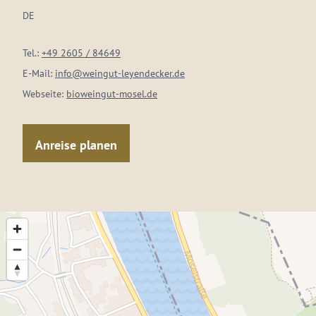
DE
Tel.:
+49 2605 / 84649
E-Mail:
info@weingut-leyendecker.de
Webseite:
bioweingut-mosel.de
Anreise planen