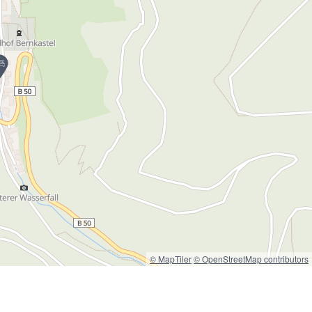
© MapTiler
© OpenStreetMap contributors