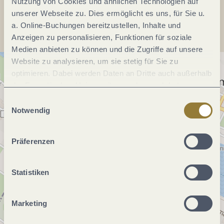
Nutzung von Cookies und ähnlichen Technologien auf
Anreise planen
unserer Webseite zu. Dies ermöglicht es uns, für Sie u.
a. Online-Buchungen bereitzustellen, Inhalte und
Anzeigen zu personalisieren, Funktionen für soziale
Medien anbieten zu können und die Zugriffe auf unsere
Website zu analysieren, um sie stetig für Sie zu
optimieren. Dabei werden Daten an Dritte auch außerhalb
der Europäischen Union weitergegeben und dort
verarbeitet. Diese Einwilligung ist freiwillig und kann
Einwilligungsauswahl
jederzeit widerrufen werden. Mit der Auswahl "Alle
Notwendig
ablehnen" kann es zu Beeinträchtigungen in der Nutzung
unserer Webseite kommen.
Präferenzen
Statistiken
Marketing